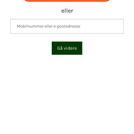
eller
Gå videre