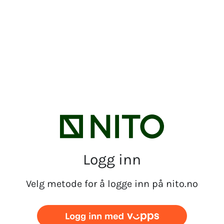
Logg inn
Velg metode for å logge inn på nito.no
Logg inn med vipps