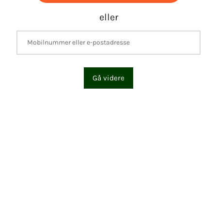
eller
Gå videre