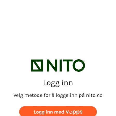
Logg inn
Velg metode for å logge inn på nito.no
Logg inn med vipps