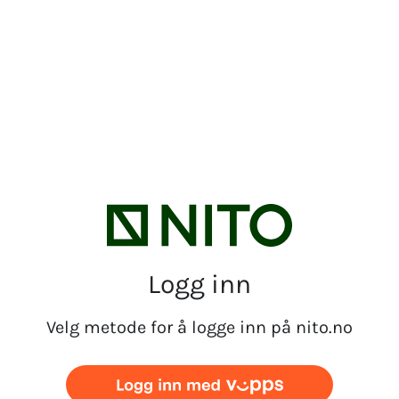
Logg inn
Velg metode for å logge inn på nito.no
Logg inn med vipps