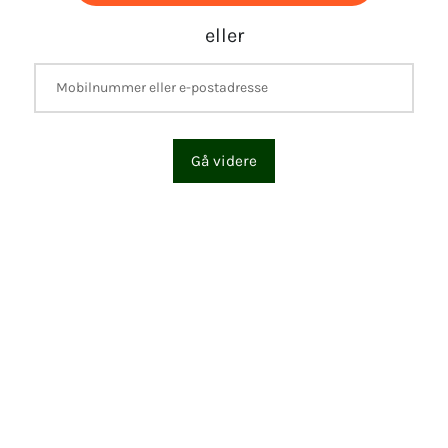
eller
Gå videre