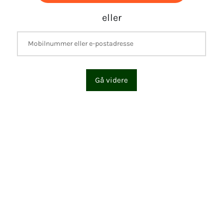
eller
Gå videre