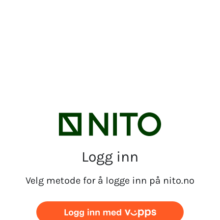
Logg inn
Velg metode for å logge inn på nito.no
Logg inn med vipps