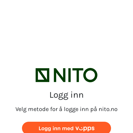
Logg inn
Velg metode for å logge inn på nito.no
Logg inn med vipps