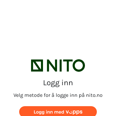
Logg inn
Velg metode for å logge inn på nito.no
Logg inn med vipps