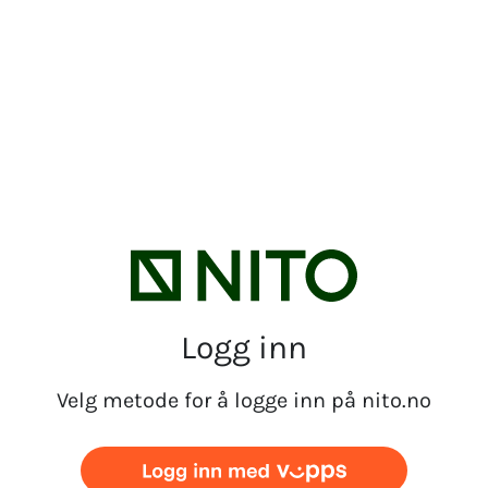
Logg inn
Velg metode for å logge inn på nito.no
Logg inn med vipps