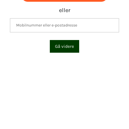
eller
Gå videre