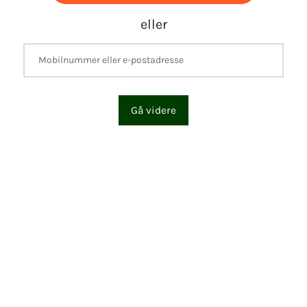
eller
Gå videre