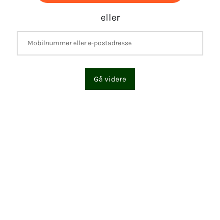
eller
Gå videre