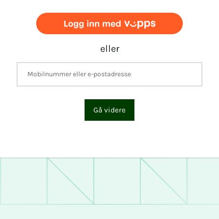
Logg inn med vipps
eller
Gå videre