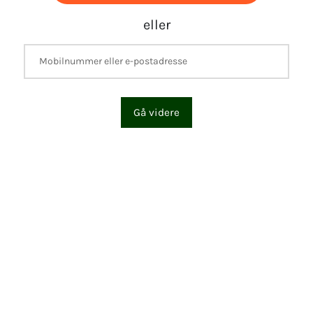
eller
Gå videre